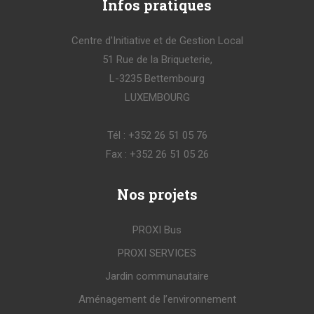
Infos
pratiques
Centre d'Initiative et de Gestion Local
51 Rue de la Briqueterie,
L-3235 Bettembourg
LUXEMBOURG
Tél : +352 26 51 05 76
Fax : +352 26 51 05 26
Nos
projets
PROXI Bus
PROXI SERVICES
Jardin communautaire
Aménagement de l’environnement