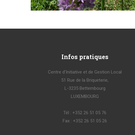
Infos
pratiques
Centre d'Initiative et de Gestion Local
51 Rue de la Briqueterie,
L-3235 Bettembourg
LUXEMBOURG
Tél : +352 26 51 05 76
Fax : +352 26 51 05 26