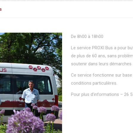
s
De 8h00 à 18h00
Le service PROXI Bus a pour bu
de plus de 60 ans, sans problèm
soutenir dans leurs démarches qu
Ce service fonctionne sur base 
conditions particulières.
Pour plus d’informations – 26 5