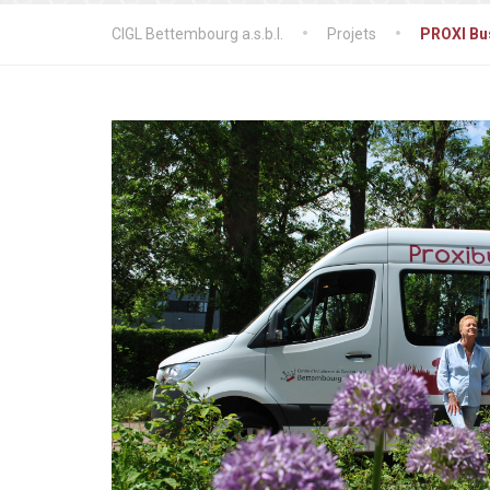
CIGL Bettembourg a.s.b.l.
Projets
PROXI Bu