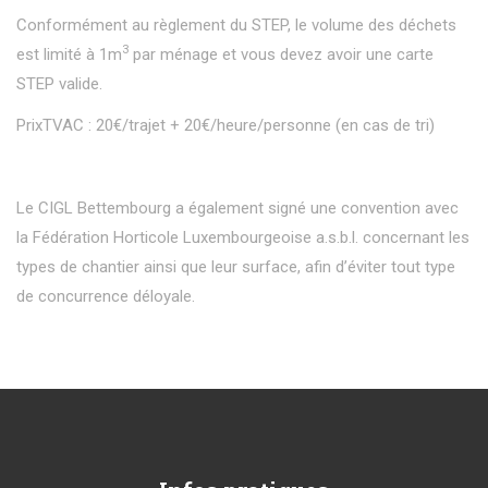
Conformément au règlement du STEP, le volume des déchets
3
est limité à 1m
par ménage et vous devez avoir une carte
STEP valide.
PrixTVAC : 20€/trajet + 20€/heure/personne (en cas de tri)
Le CIGL Bettembourg a également signé une convention avec
la Fédération Horticole Luxembourgeoise a.s.b.l. concernant les
types de chantier ainsi que leur surface, afin d’éviter tout type
de concurrence déloyale.