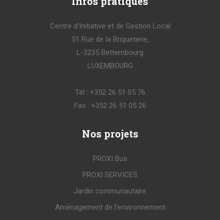
Infos
pratiques
Centre d'Initiative et de Gestion Local
51 Rue de la Briqueterie,
L-3235 Bettembourg
LUXEMBOURG
Tél : +352 26 51 05 76
Fax : +352 26 51 05 26
Nos
projets
PROXI Bus
PROXI SERVICES
Jardin communautaire
Aménagement de l’environnement